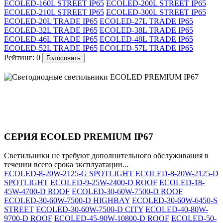
ECOLED-160L STREET IP65
ECOLED-200L STREET IP65
ECOLED-210L STREET IP65
ECOLED-300L STREET IP65
ECOLED-20L TRADE IP65
ECOLED-27L TRADE IP65
ECOLED-32L TRADE IP65
ECOLED-38L TRADE IP65
ECOLED-46L TRADE IP65
ECOLED-48L TRADE IP65
ECOLED-52L TRADE IP65
ECOLED-57L TRADE IP65
Рейтинг:
0
СЕРИЯ ECOLED PREMIUM IP67
Светильники не требуют дополнительного обслуживания в
течении всего срока эксплуатации...
ECOLED-8-20W-2125-G SPOTLIGHT
ECOLED-8-20W-2125-D
SPOTLIGHT
ECOLED-9-25W-2400-D ROOF
ECOLED-18-
45W-4700-D ROOF
ECOLED-30-60W-7500-D ROOF
ECOLED-30-60W-7500-D HIGHBAY
ECOLED-30-60W-6450-S
STREET
ECOLED-30-60W-7500-D CITY
ECOLED-40-80W-
9700-D ROOF
ECOLED-45-90W-10800-D ROOF
ECOLED-50-