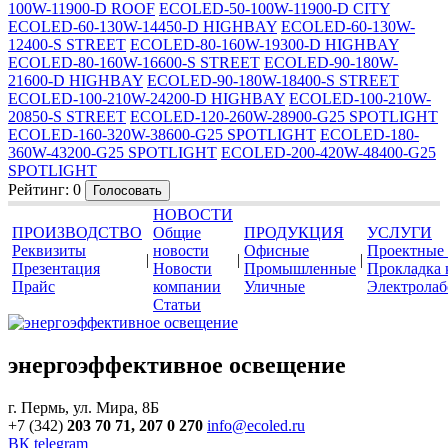
100W-11900-D ROOF
ECOLED-50-100W-11900-D CITY
ECOLED-60-130W-14450-D HIGHBAY
ECOLED-60-130W-
12400-S STREET
ECOLED-80-160W-19300-D HIGHBAY
ECOLED-80-160W-16600-S STREET
ECOLED-90-180W-
21600-D HIGHBAY
ECOLED-90-180W-18400-S STREET
ECOLED-100-210W-24200-D HIGHBAY
ECOLED-100-210W-
20850-S STREET
ECOLED-120-260W-28900-G25 SPOTLIGHT
ECOLED-160-320W-38600-G25 SPOTLIGHT
ECOLED-180-
360W-43200-G25 SPOTLIGHT
ECOLED-200-420W-48400-G25
SPOTLIGHT
Рейтинг:
0
НОВОСТИ
ПРОИЗВОДСТВО
Общие
ПРОДУКЦИЯ
УСЛУГИ
Реквизиты
новости
Офисные
Проектные
|
|
|
Презентация
Новости
Промышленные
Прокладка 
Прайс
компании
Уличные
Электролаб
Статьи
энергоэффективное освещение
г. Пермь, ул. Мира, 8Б
+7 (342)
203 70 71, 207 0 270
info@ecoled.ru
ВК
telegram