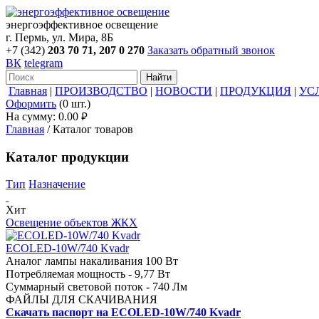
энергоэффективное освещение
г. Пермь, ул. Мира, 8Б
+7 (342)
203 70 71, 207 0 270
Заказать обратный звонок
ВК
telegram
Найти
Главная
|
ПРОИЗВОДСТВО
|
НОВОСТИ
|
ПРОДУКЦИЯ
|
УС
Оформить
(0 шт.)
На сумму:
0.00
руб.
Главная
/
Каталог товаров
Каталог продукции
Тип
Назначение
Хит
Освещение объектов ЖКХ
ECOLED-10W/740 Kvadr
Аналог лампы накаливания 100 Вт
Потребляемая мощность - 9,77 Вт
Суммарный световой поток - 740 Лм
ФАЙЛЫ ДЛЯ СКАЧИВАНИЯ
Скачать паспорт на ECOLED-10W/740 Kvadr