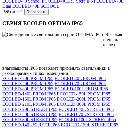
ECOLED-40 School
ECOLED-40LRF Sfera IP54
ECOLED-70L
Dual
ECOLED-40L SCHOOL
Рейтинг:
1
СЕРИЯ ECOLED OPTIMA IP65
Высокая
степень
пыле и
влагозащиты IP65 позволяет применять светильники в
разнообразных типах помещений...
ECOLED-20L PROM IP65
ECOLED-40L PROM IP65
ECOLED-50L PROM IP65
ECOLED-70L PROM IP65
ECOLED-80L PROM IP65
ECOLED-100L PROM IP65
ECOLED-140L PROM IP65
ECOLED-150L PROM IP65
ECOLED-160L PROM IP65
ECOLED-200L PROM IP65
ECOLED-210L PROM IP65
ECOLED-300L PROM IP65
ECOLED-20L STREET IP65
ECOLED-40L STREET IP65
ECOLED-50L STREET IP65
ECOLED-70L STREET IP65
ECOLED-80L STREET IP65
ECOLED-100L STREET IP65
ECOLED-140L STREET IP65
ECOLED-150L STREET IP65