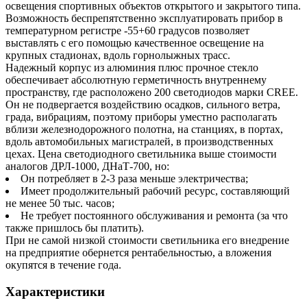
освещения спортивных объектов открытого и закрытого типа.
Возможность беспрепятственно эксплуатировать прибор в
температурном регистре -55+60 градусов позволяет
выставлять с его помощью качественное освещение на
крупных стадионах, вдоль горнолыжных трасс.
Надежный корпус из алюминия плюс прочное стекло
обеспечивает абсолютную герметичность внутреннему
пространству, где расположено 200 светодиодов марки CREE.
Он не подвергается воздействию осадков, сильного ветра,
града, вибрациям, поэтому приборы уместно располагать
вблизи железнодорожного полотна, на станциях, в портах,
вдоль автомобильных магистралей, в производственных
цехах. Цена светодиодного светильника выше стоимости
аналогов ДРЛ-1000, ДНаТ-700, но:
Он потребляет в 2-3 раза меньше электричества;
Имеет продолжительный рабочий ресурс, составляющий
не менее 50 тыс. часов;
Не требует постоянного обслуживания и ремонта (за что
также пришлось бы платить).
При не самой низкой стоимости светильника его внедрение
на предприятие обернется рентабельностью, а вложения
окупятся в течение года.
Характеристики