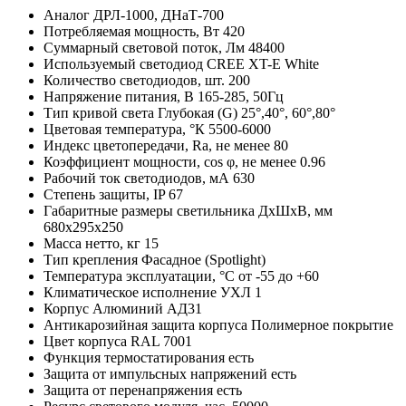
Аналог
ДРЛ-1000, ДНаТ-700
Потребляемая мощность,
Вт
420
Суммарный световой поток,
Лм
48400
Используемый светодиод
CREE XT-E White
Количество светодиодов,
шт.
200
Напряжение питания,
В
165-285, 50Гц
Тип кривой света
Глубокая (G) 25°,40°, 60°,80°
Цветовая температура,
°К
5500-6000
Индекс цветопередачи,
Ra, не менее
80
Коэффициент мощности,
cos φ, не менее
0.96
Рабочий ток светодиодов,
мА
630
Степень защиты,
IP
67
Габаритные размеры светильника ДхШхВ,
мм
680х295х250
Масса нетто,
кг
15
Тип крепления
Фасадное (Spotlight)
Температура эксплуатации,
°С
от -55 до +60
Климатическое исполнение
УХЛ 1
Корпус
Алюминий АД31
Антикарозийная защита корпуса
Полимерное покрытие
Цвет корпуса
RAL 7001
Функция термостатирования
есть
Защита от импульсных напряжений
есть
Защита от перенапряжения
есть