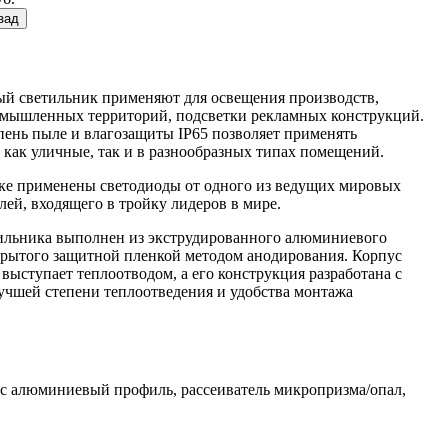
зад
й светильник применяют для освещения производств,
омышленных территорий, подсветки рекламных конструкций.
пень пыле и влагозащиты IP65 позволяет применять
 как уличные, так и в разнообразных типах помещений.
ке применены светодиоды от одного из ведущих мировых
лей, входящего в тройку лидеров в мире.
ильника выполнен из экструдированного алюминиевого
рытого защитной пленкой методом анодирования. Корпус
выступает теплоотводом, а его конструкция разработана с
учшей степени теплоотведения и удобства монтажа
ус алюминиевый профиль, рассеиватель микропризма/опал,