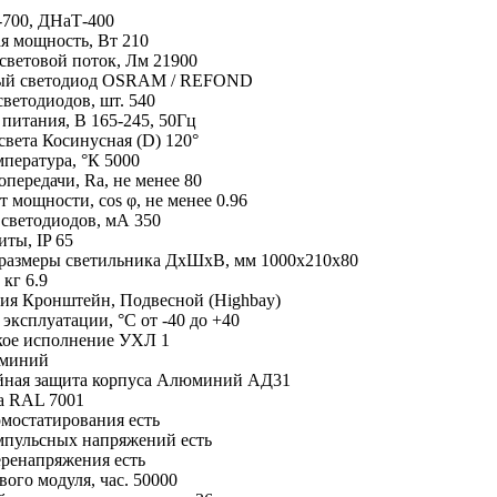
700, ДНаТ-400
я мощность,
Вт
210
световой поток,
Лм
21900
й светодиод
OSRAM / REFOND
светодиодов,
шт.
540
 питания,
В
165-245, 50Гц
света
Косинусная (D) 120°
мпература,
°К
5000
опередачи,
Ra, не менее
80
т мощности,
cos φ, не менее
0.96
 светодиодов,
мА
350
щиты,
IP
65
 размеры светильника ДхШхВ,
мм
1000х210х80
,
кг
6.9
ия
Кронштейн, Подвесной (Highbay)
 эксплуатации,
°С
от -40 до +40
ое исполнение
УХЛ 1
миний
ная защита корпуса
Алюминий АД31
а
RAL 7001
мостатирования
есть
мпульсных напряжений
есть
еренапряжения
есть
ового модуля,
час.
50000