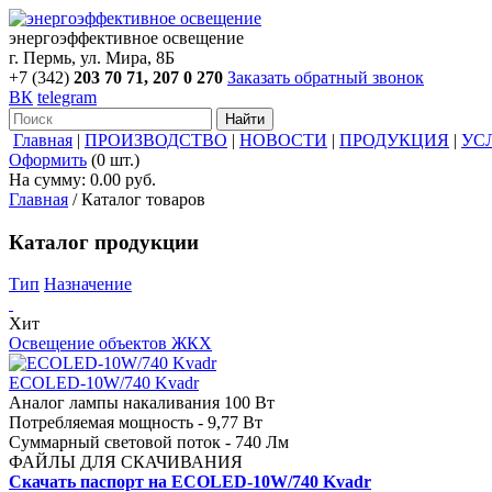
энергоэффективное освещение
г. Пермь, ул. Мира, 8Б
+7 (342)
203 70 71, 207 0 270
Заказать обратный звонок
ВК
telegram
Найти
Главная
|
ПРОИЗВОДСТВО
|
НОВОСТИ
|
ПРОДУКЦИЯ
|
УС
Оформить
(0 шт.)
На сумму:
0.00
руб.
Главная
/
Каталог товаров
Каталог продукции
Тип
Назначение
Хит
Освещение объектов ЖКХ
ECOLED-10W/740 Kvadr
Аналог лампы накаливания 100 Вт
Потребляемая мощность - 9,77 Вт
Суммарный световой поток - 740 Лм
ФАЙЛЫ ДЛЯ СКАЧИВАНИЯ
Скачать паспорт на ECOLED-10W/740 Kvadr