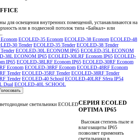
FFICE
ны для освещения внутренних помещений, устанавливаются на
рхность или в подвесной потолок типа «Байкал» или
..
 Econom
ECOLED-35 Econom
ECOLED-38 Econom
ECOLED-48
LED-30 Tender
ECOLED-35 Tender
ECOLED-38 Tender
Tender
ECOLED-30L ECONOM IP65
ECOLED-35L ECONOM
D-38L ECONOM IP65
ECOLED-30LRF Econom IP65
ECOLED-
om IP65
ECOLED-38LRF Econom IP65
ECOLED-30RF Econom
RF Econom
ECOLED-38RF Econom
ECOLED-48RF Econom
F Tender
ECOLED-35RF Tender
ECOLED-38RF Tender
F Tender
ECOLED-40 School
ECOLED-40LRF Sfera IP54
 Dual
ECOLED-40L SCHOOL
СЕРИЯ ECOLED
OPTIMA IP65
Высокая степень пыле и
влагозащиты IP65
позволяет применять
светильники в