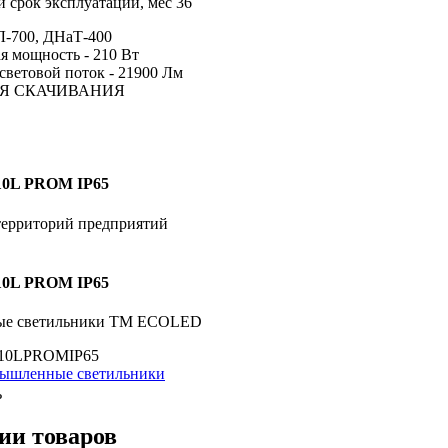
 срок эксплуатации,
мес
36
Л-700, ДНаТ-400
я мощность - 210 Вт
ветовой поток - 21900 Лм
Я СКАЧИВАНИЯ
0L PROM IP65
ерриторий предприятий
0L PROM IP65
ые светильники TM ECOLED
10LPROMIP65
ышленные светильники
ь
ии товаров