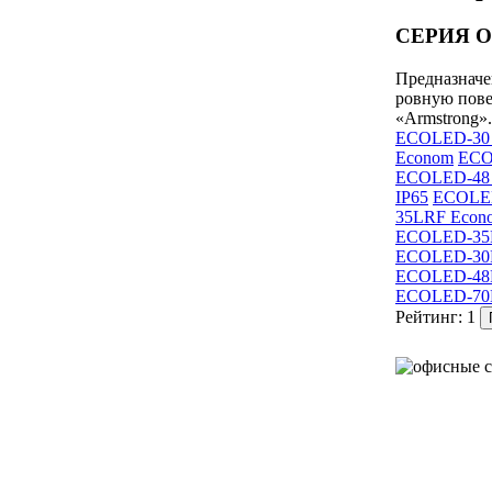
СЕРИЯ O
Предназначе
ровную пове
«Armstrong».
ECOLED-30
Econom
ECO
ECOLED-48 
IP65
ECOLE
35LRF Econ
ECOLED-35
ECOLED-30R
ECOLED-48R
ECOLED-70L
Рейтинг:
1