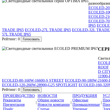
разнообразн
ECOLED-20
ECOLED-10
ECOLED-21
ECOLED-70L
IP65
ECOLED
TRADE IP65
ECOLED-27L TRADE IP65
ECOLED-32L TRADE 
57L TRADE IP65
Рейтинг:
0
СЕРИ
Светил
ECOLE
ROOF
D CIT
11900-
ECOLED-80-160W-16600-S STREET
ECOLED-90-180W-21600
ECOLED-120-260W-28900-G25 SPOTLIGHT
ECOLED-160-320
Рейтинг:
0
ПРОИЗВОДСТВО
НОВОСТИ
ПРОДУКЦИЯ
УС
Реквизиты
Общие новости
Офисные
Про
|
|
|
Презентация
Новости компании
Промышленные
Про
Прайс
Статьи
Уличные
Эле