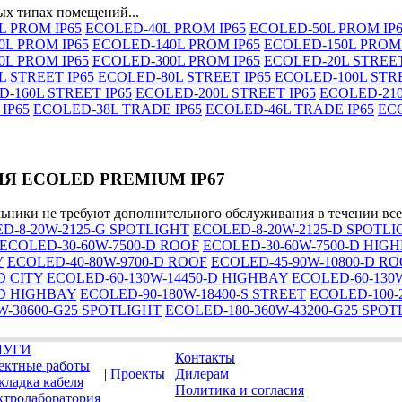
ых типах помещений...
L PROM IP65
ECOLED-40L PROM IP65
ECOLED-50L PROM IP
0L PROM IP65
ECOLED-140L PROM IP65
ECOLED-150L PROM 
0L PROM IP65
ECOLED-300L PROM IP65
ECOLED-20L STREET
 STREET IP65
ECOLED-80L STREET IP65
ECOLED-100L STRE
-160L STREET IP65
ECOLED-200L STREET IP65
ECOLED-210
IP65
ECOLED-38L TRADE IP65
ECOLED-46L TRADE IP65
ECO
Я ECOLED PREMIUM IP67
ьники не требуют дополнительного обслуживания в течении всег
D-8-20W-2125-G SPOTLIGHT
ECOLED-8-20W-2125-D SPOTL
ECOLED-30-60W-7500-D ROOF
ECOLED-30-60W-7500-D HIG
Y
ECOLED-40-80W-9700-D ROOF
ECOLED-45-90W-10800-D R
D CITY
ECOLED-60-130W-14450-D HIGHBAY
ECOLED-60-130W
-D HIGHBAY
ECOLED-90-180W-18400-S STREET
ECOLED-100-
W-38600-G25 SPOTLIGHT
ECOLED-180-360W-43200-G25 SPOT
ЛУГИ
Контакты
ектные работы
|
Проекты
|
Дилерам
кладка кабеля
Политика и согласия
ктролаборатория