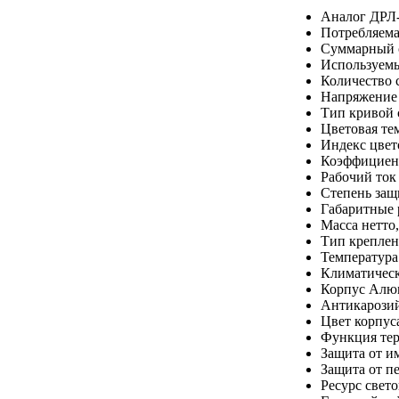
Аналог
ДРЛ-
Потребляема
Суммарный 
Используемы
Количество 
Напряжение
Тип кривой 
Цветовая те
Индекс цвет
Коэффициен
Рабочий ток
Степень за
Габаритные
Масса нетто
Тип креплен
Температура
Климатическ
Корпус
Алю
Антикарозий
Цвет корпус
Функция тер
Защита от и
Защита от п
Ресурс свет