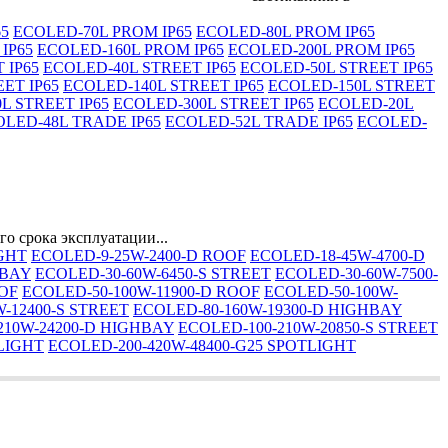
65
ECOLED-70L PROM IP65
ECOLED-80L PROM IP65
IP65
ECOLED-160L PROM IP65
ECOLED-200L PROM IP65
 IP65
ECOLED-40L STREET IP65
ECOLED-50L STREET IP65
ET IP65
ECOLED-140L STREET IP65
ECOLED-150L STREET
L STREET IP65
ECOLED-300L STREET IP65
ECOLED-20L
LED-48L TRADE IP65
ECOLED-52L TRADE IP65
ECOLED-
о срока эксплуатации...
IGHT
ECOLED-9-25W-2400-D ROOF
ECOLED-18-45W-4700-D
HBAY
ECOLED-30-60W-6450-S STREET
ECOLED-30-60W-7500-
OOF
ECOLED-50-100W-11900-D ROOF
ECOLED-50-100W-
-12400-S STREET
ECOLED-80-160W-19300-D HIGHBAY
210W-24200-D HIGHBAY
ECOLED-100-210W-20850-S STREET
LIGHT
ECOLED-200-420W-48400-G25 SPOTLIGHT